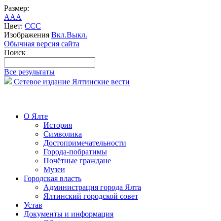
Размер:
A
A
A
Цвет:
C
C
C
Изображения
Вкл.
Выкл.
Обычная версия сайта
Поиск
Все результаты
Сетевое издание Ялтинские вести
О Ялте
История
Символика
Достопримечательности
Города-побратимы
Почётные граждане
Музеи
Городская власть
Администрация города Ялта
Ялтинский городской совет
Устав
Документы и информация