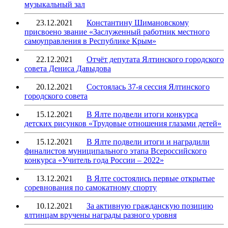
музыкальный зал
23.12.2021
Константину Шимановскому
присвоено звание «Заслуженный работник местного
самоуправления в Республике Крым»
22.12.2021
Отчёт депутата Ялтинского городского
совета Дениса Давыдова
20.12.2021
Состоялась 37-я сессия Ялтинского
городского совета
15.12.2021
В Ялте подвели итоги конкурса
детских рисунков «Трудовые отношения глазами детей»
15.12.2021
В Ялте подвели итоги и наградили
финалистов муниципального этапа Всероссийского
конкурса «Учитель года России – 2022»
13.12.2021
В Ялте состоялись первые открытые
соревнования по самокатному спорту
10.12.2021
За активную гражданскую позицию
ялтинцам вручены награды разного уровня