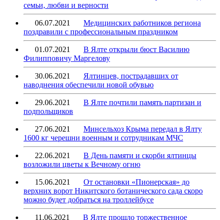
семьи, любви и верности
06.07.2021
Медицинских работников региона
поздравили с профессиональным праздником
01.07.2021
В Ялте открыли бюст Василию
Филипповичу Маргелову
30.06.2021
Ялтинцев, пострадавших от
наводнения обеспечили новой обувью
29.06.2021
В Ялте почтили память партизан и
подпольщиков
27.06.2021
Минсельхоз Крыма передал в Ялту
1600 кг черешни военным и сотрудникам МЧС
22.06.2021
В День памяти и скорби ялтинцы
возложили цветы к Вечному огню
15.06.2021
От остановки «Пионерская» до
верхних ворот Никитского ботанического сада скоро
можно будет добраться на троллейбусе
11.06.2021
В Ялте прошло торжественное