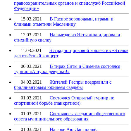
правоохранительных органов и спецслужб Российской
Федерации»
15.03.2021
В Гаспре хороводами, играми и
блинами отметили Масленицу
12.03.2021
На выезде из Ялты ликвидировали
стихийную свалку
11.03.2021
Эстрадно-цирковой коллектив «Этель»
дал отчётный концерт
06.03.2021
В тирах Ялты и Симеиза состоялся
турнир «А ну-ка девушки!»
04.03.2021
Жителей Гаспры поздравили с
бриллиантовым юбилеем свадьбы
01.03.2021
Состоялся Открытый турнир по
спортивной борьбе (панкратион)
01.03.2021
Состоялось заседание общественного
совета муниципального образования
01.03.2021
На горе Аю-Даг прошёл