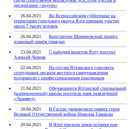
среди спортсменов мотоклубов ДОСААФ России в
дисциплине «эндуро»
26.04.2021
Во Всероссийском субботнике на
территории городского округа Ялта приняли участие
около 7 тысяч человек
26.04.2021
Константин Шимановский провёл
плановый приём граждан
23.04.2021
С рабочим визитом Ялту посетил
Алексей Черняк
22.04.2021
На сессии Ялтинского горсовета
сотрудников органов местного самоуправления
поздравили с профессиональным праздником
21.04.2021
Обучающиеся Ялтинской специальной
(коррекционной) школы посетили парк развлечений
«Дримвуд»
20.04.2021
В Гаспре увековечили память героя
Великой Отечественной войны Николая Тамарлы
20.04.2021
В Ялте предали земле останки еще