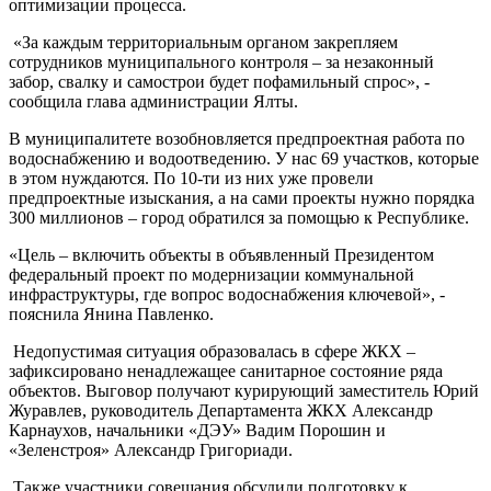
оптимизации процесса.
«За каждым территориальным органом закрепляем
сотрудников муниципального контроля – за незаконный
забор, свалку и самострои будет пофамильный спрос», -
сообщила глава администрации Ялты.
В муниципалитете возобновляется предпроектная работа по
водоснабжению и водоотведению. У нас 69 участков, которые
в этом нуждаются. По 10-ти из них уже провели
предпроектные изыскания, а на сами проекты нужно порядка
300 миллионов – город обратился за помощью к Республике.
«Цель – включить объекты в объявленный Президентом
федеральный проект по модернизации коммунальной
инфраструктуры, где вопрос водоснабжения ключевой», -
пояснила Янина Павленко.
Недопустимая ситуация образовалась в сфере ЖКХ –
зафиксировано ненадлежащее санитарное состояние ряда
объектов. Выговор получают курирующий заместитель Юрий
Журавлев, руководитель Департамента ЖКХ Александр
Карнаухов, начальники «ДЭУ» Вадим Порошин и
«Зеленстроя» Александр Григориади.
Также участники совещания обсудили подготовку к