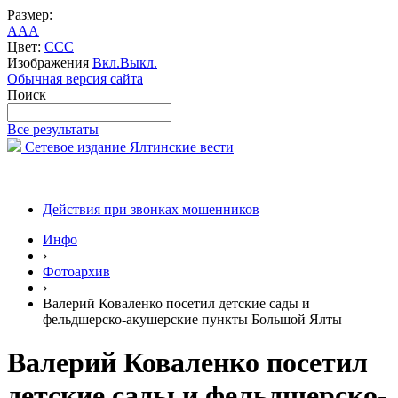
Размер:
A
A
A
Цвет:
C
C
C
Изображения
Вкл.
Выкл.
Обычная версия сайта
Поиск
Все результаты
Сетевое издание Ялтинские вести
Действия при звонках мошенников
Инфо
›
Фотоархив
›
Валерий Коваленко посетил детские сады и
фельдшерско-акушерские пункты Большой Ялты
Валерий Коваленко посетил
детские сады и фельдшерско-