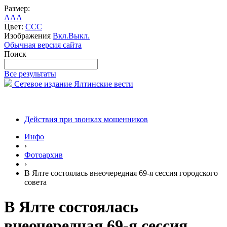
Размер:
A
A
A
Цвет:
C
C
C
Изображения
Вкл.
Выкл.
Обычная версия сайта
Поиск
Все результаты
Сетевое издание Ялтинские вести
Действия при звонках мошенников
Инфо
›
Фотоархив
›
В Ялте состоялась внеочередная 69-я сессия городского
совета
В Ялте состоялась
внеочередная 69-я сессия