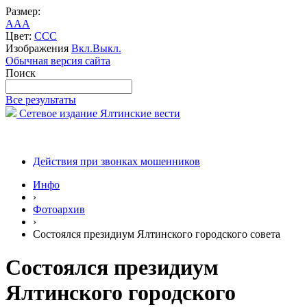
Размер:
A
A
A
Цвет:
C
C
C
Изображения
Вкл.
Выкл.
Обычная версия сайта
Поиск
Все результаты
Сетевое издание Ялтинские вести
Действия при звонках мошенников
Инфо
›
Фотоархив
›
Состоялся президиум Ялтинского городского совета
Состоялся президиум
Ялтинского городского