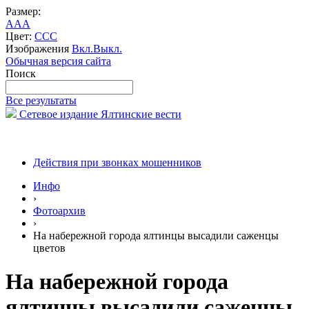
Размер:
A
A
A
Цвет:
C
C
C
Изображения
Вкл.
Выкл.
Обычная версия сайта
Поиск
Все результаты
Сетевое издание Ялтинские вести
Действия при звонках мошенников
Инфо
›
Фотоархив
›
На набережной города ялтинцы высадили саженцы
цветов
На набережной города
ялтинцы высадили саженцы