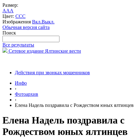
Размер:
A
A
A
Цвет:
C
C
C
Изображения
Вкл.
Выкл.
Обычная версия сайта
Поиск
Все результаты
Сетевое издание Ялтинские вести
Действия при звонках мошенников
Инфо
›
Фотоархив
›
Елена Надель поздравила с Рождеством юных ялтинцев
Елена Надель поздравила с
Рождеством юных ялтинцев