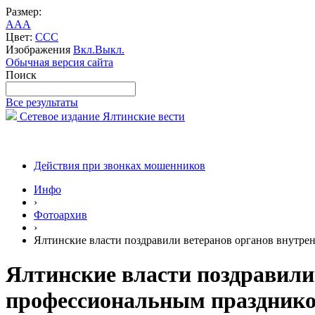
Размер:
A
A
A
Цвет:
C
C
C
Изображения
Вкл.
Выкл.
Обычная версия сайта
Поиск
Все результаты
Сетевое издание Ялтинские вести
Действия при звонках мошенников
Инфо
›
Фотоархив
›
Ялтинские власти поздравили ветеранов органов внутре
Ялтинские власти поздравили 
профессиональным праздник