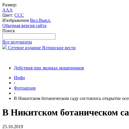
Размер:
A
A
A
Цвет:
C
C
C
Изображения
Вкл.
Выкл.
Обычная версия сайта
Поиск
Все результаты
Сетевое издание Ялтинские вести
Действия при звонках мошенников
Инфо
›
Фотоархив
›
В Никитском ботаническом саду состоялось открытие осе
В Никитском ботаническом са
25.10.2019