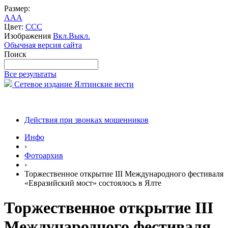
Размер:
A
A
A
Цвет:
C
C
C
Изображения
Вкл.
Выкл.
Обычная версия сайта
Поиск
Все результаты
Сетевое издание Ялтинские вести
Действия при звонках мошенников
Инфо
›
Фотоархив
›
Торжественное открытие III Международного фестиваля
«Евразийский мост» состоялось в Ялте
Торжественное открытие III
Международного фестиваля