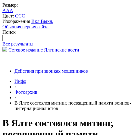
Размер:
A
A
A
Цвет:
C
C
C
Изображения
Вкл.
Выкл.
Обычная версия сайта
Поиск
Все результаты
Сетевое издание Ялтинские вести
Действия при звонках мошенников
Инфо
›
Фотоархив
›
В Ялте состоялся митинг, посвященный памяти воинов-
интернационалистов
В Ялте состоялся митинг,
посвященный памяти