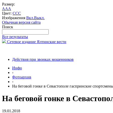
Размер:
A
A
A
Цвет:
C
C
C
Изображения
Вкл.
Выкл.
Обычная версия сайта
Поиск
Все результаты
Сетевое издание Ялтинские вести
Действия при звонках мошенников
Инфо
›
Фотоархив
›
На беговой гонке в Севастополе гаспринские спортсмены
На беговой гонке в Севастопо
19.01.2018