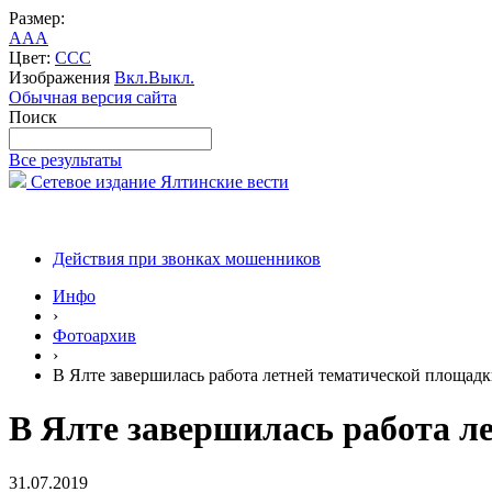
Размер:
A
A
A
Цвет:
C
C
C
Изображения
Вкл.
Выкл.
Обычная версия сайта
Поиск
Все результаты
Сетевое издание Ялтинские вести
Действия при звонках мошенников
Инфо
›
Фотоархив
›
В Ялте завершилась работа летней тематической площадк
В Ялте завершилась работа л
31.07.2019