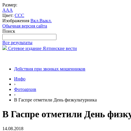
Размер:
A
A
A
Цвет:
C
C
C
Изображения
Вкл.
Выкл.
Обычная версия сайта
Поиск
Все результаты
Сетевое издание Ялтинские вести
Действия при звонках мошенников
Инфо
›
Фотоархив
›
В Гаспре отметили День физкультурника
В Гаспре отметили День физк
14.08.2018