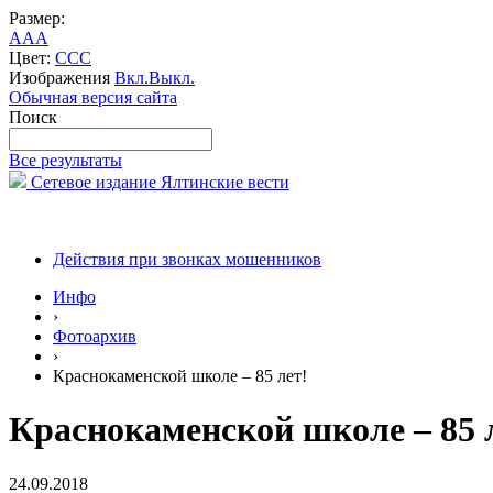
Размер:
A
A
A
Цвет:
C
C
C
Изображения
Вкл.
Выкл.
Обычная версия сайта
Поиск
Все результаты
Сетевое издание Ялтинские вести
Действия при звонках мошенников
Инфо
›
Фотоархив
›
Краснокаменской школе – 85 лет!
Краснокаменской школе – 85 
24.09.2018