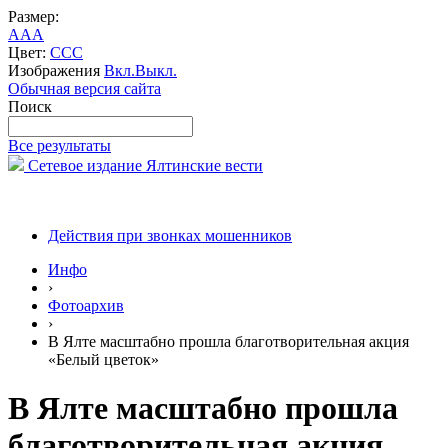
Размер:
A
A
A
Цвет:
C
C
C
Изображения
Вкл.
Выкл.
Обычная версия сайта
Поиск
Все результаты
Сетевое издание Ялтинские вести
Действия при звонках мошенников
Инфо
›
Фотоархив
›
В Ялте масштабно прошла благотворительная акция
«Белый цветок»
В Ялте масштабно прошла
благотворительная акция