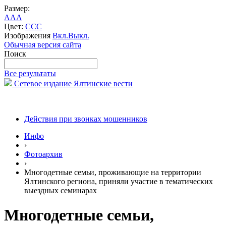
Размер:
A
A
A
Цвет:
C
C
C
Изображения
Вкл.
Выкл.
Обычная версия сайта
Поиск
Все результаты
Сетевое издание Ялтинские вести
Действия при звонках мошенников
Инфо
›
Фотоархив
›
Многодетные семьи, проживающие на территории
Ялтинского региона, приняли участие в тематических
выездных семинарах
Многодетные семьи,