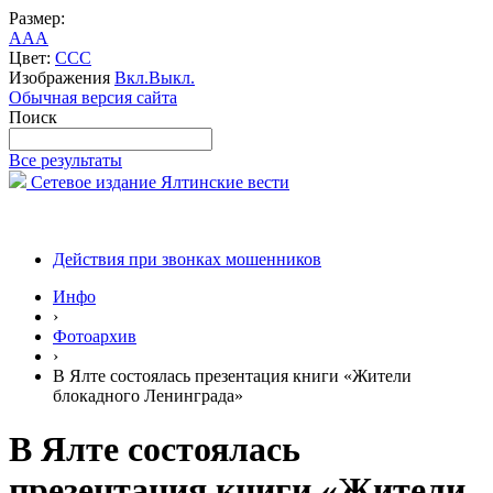
Размер:
A
A
A
Цвет:
C
C
C
Изображения
Вкл.
Выкл.
Обычная версия сайта
Поиск
Все результаты
Сетевое издание Ялтинские вести
Действия при звонках мошенников
Инфо
›
Фотоархив
›
В Ялте состоялась презентация книги «Жители
блокадного Ленинграда»
В Ялте состоялась
презентация книги «Жители