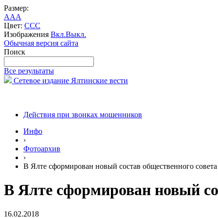
Размер:
A
A
A
Цвет:
C
C
C
Изображения
Вкл.
Выкл.
Обычная версия сайта
Поиск
Все результаты
Сетевое издание Ялтинские вести
Действия при звонках мошенников
Инфо
›
Фотоархив
›
В Ялте сформирован новый состав общественного совета
В Ялте сформирован новый со
16.02.2018