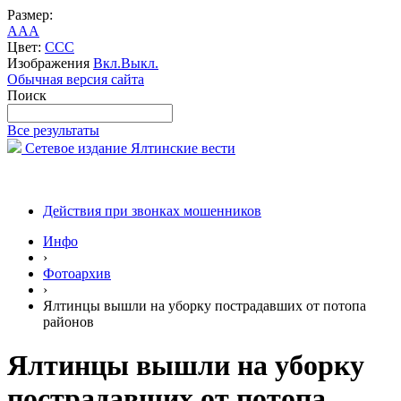
Размер:
A
A
A
Цвет:
C
C
C
Изображения
Вкл.
Выкл.
Обычная версия сайта
Поиск
Все результаты
Сетевое издание Ялтинские вести
Действия при звонках мошенников
Инфо
›
Фотоархив
›
Ялтинцы вышли на уборку пострадавших от потопа
районов
Ялтинцы вышли на уборку
пострадавших от потопа