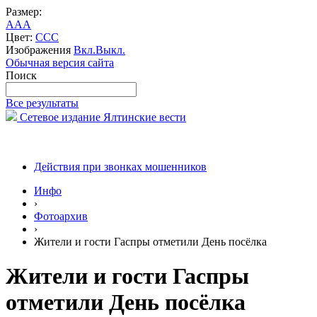
Размер:
A
A
A
Цвет:
C
C
C
Изображения
Вкл.
Выкл.
Обычная версия сайта
Поиск
Все результаты
Сетевое издание Ялтинские вести
Действия при звонках мошенников
Инфо
›
Фотоархив
›
Жители и гости Гаспры отметили День посёлка
Жители и гости Гаспры
отметили День посёлка