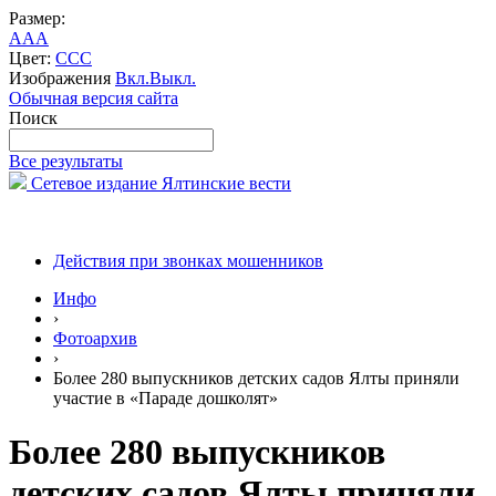
Размер:
A
A
A
Цвет:
C
C
C
Изображения
Вкл.
Выкл.
Обычная версия сайта
Поиск
Все результаты
Сетевое издание Ялтинские вести
Действия при звонках мошенников
Инфо
›
Фотоархив
›
Более 280 выпускников детских садов Ялты приняли
участие в «Параде дошколят»
Более 280 выпускников
детских садов Ялты приняли