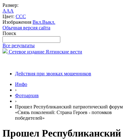
Размер:
A
A
A
Цвет:
C
C
C
Изображения
Вкл.
Выкл.
Обычная версия сайта
Поиск
Все результаты
Сетевое издание Ялтинские вести
Действия при звонках мошенников
Инфо
›
Фотоархив
›
Прошел Республиканский патриотический форум
«Связь поколений: Страна Героев - потомков
победителей»
Прошел Республиканский