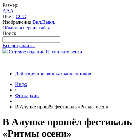
Размер:
A
A
A
Цвет:
C
C
C
Изображения
Вкл.
Выкл.
Обычная версия сайта
Поиск
Все результаты
Сетевое издание Ялтинские вести
Действия при звонках мошенников
Инфо
›
Фотоархив
›
В Алупке прошёл фестиваль «Ритмы осени»
В Алупке прошёл фестиваль
«Ритмы осени»