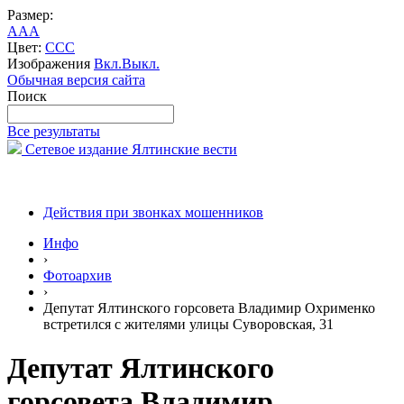
Размер:
A
A
A
Цвет:
C
C
C
Изображения
Вкл.
Выкл.
Обычная версия сайта
Поиск
Все результаты
Сетевое издание Ялтинские вести
Действия при звонках мошенников
Инфо
›
Фотоархив
›
Депутат Ялтинского горсовета Владимир Охрименко
встретился с жителями улицы Суворовская, 31
Депутат Ялтинского
горсовета Владимир