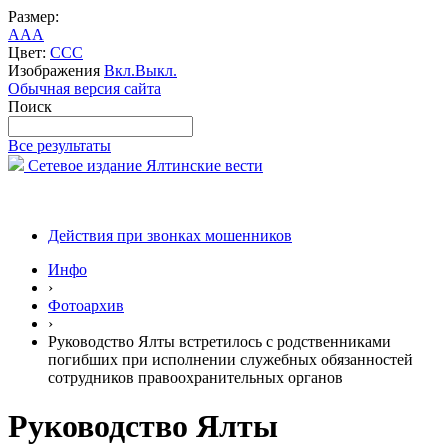
Размер:
A
A
A
Цвет:
C
C
C
Изображения
Вкл.
Выкл.
Обычная версия сайта
Поиск
Все результаты
Сетевое издание Ялтинские вести
Действия при звонках мошенников
Инфо
›
Фотоархив
›
Руководство Ялты встретилось с родственниками
погибших при исполнении служебных обязанностей
сотрудников правоохранительных органов
Руководство Ялты