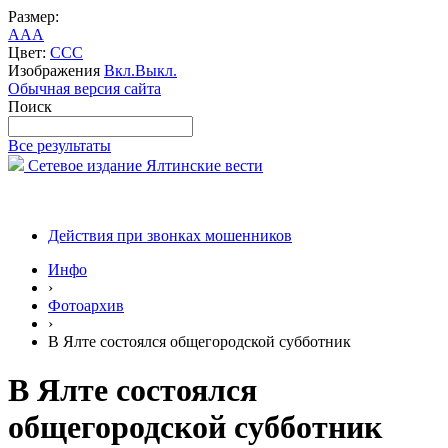
Размер:
A
A
A
Цвет:
C
C
C
Изображения
Вкл.
Выкл.
Обычная версия сайта
Поиск
Все результаты
Сетевое издание Ялтинские вести
Действия при звонках мошенников
Инфо
›
Фотоархив
›
В Ялте состоялся общегородской субботник
В Ялте состоялся
общегородской субботник