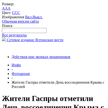
Размер:
A
A
A
Цвет:
C
C
C
Изображения
Вкл.
Выкл.
Обычная версия сайта
Поиск
Все результаты
Сетевое издание Ялтинские вести
Действия при звонках мошенников
Инфо
›
Фотоархив
›
Жители Гаспры отметили День воссоединения Крыма с
Россией
Жители Гаспры отметили
День воссоединения Крыма с