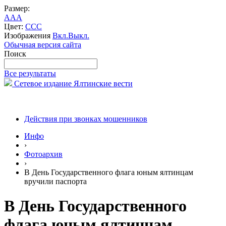
Размер:
A
A
A
Цвет:
C
C
C
Изображения
Вкл.
Выкл.
Обычная версия сайта
Поиск
Все результаты
Сетевое издание Ялтинские вести
Действия при звонках мошенников
Инфо
›
Фотоархив
›
В День Государственного флага юным ялтинцам
вручили паспорта
В День Государственного
флага юным ялтинцам