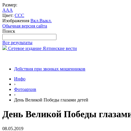
Размер:
A
A
A
Цвет:
C
C
C
Изображения
Вкл.
Выкл.
Обычная версия сайта
Поиск
Все результаты
Сетевое издание Ялтинские вести
Действия при звонках мошенников
Инфо
›
Фотоархив
›
День Великой Победы глазами детей
День Великой Победы глазами
08.05.2019