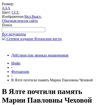
Размер:
A
A
A
Цвет:
C
C
C
Изображения
Вкл.
Выкл.
Обычная версия сайта
Поиск
Все результаты
Сетевое издание Ялтинские вести
Действия при звонках мошенников
Инфо
›
Фотоархив
›
В Ялте почтили память Марии Павловны Чеховой
В Ялте почтили память
Марии Павловны Чеховой