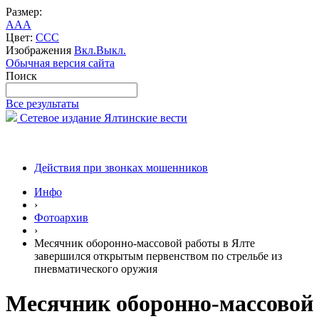
Размер:
A
A
A
Цвет:
C
C
C
Изображения
Вкл.
Выкл.
Обычная версия сайта
Поиск
Все результаты
Сетевое издание Ялтинские вести
Действия при звонках мошенников
Инфо
›
Фотоархив
›
Месячник оборонно-массовой работы в Ялте
завершился открытым первенством по стрельбе из
пневматического оружия
Месячник оборонно-массовой