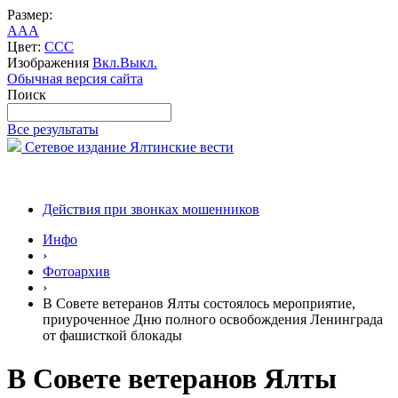
Размер:
A
A
A
Цвет:
C
C
C
Изображения
Вкл.
Выкл.
Обычная версия сайта
Поиск
Все результаты
Сетевое издание Ялтинские вести
Действия при звонках мошенников
Инфо
›
Фотоархив
›
В Совете ветеранов Ялты состоялось мероприятие,
приуроченное Дню полного освобождения Ленинграда
от фашисткой блокады
В Совете ветеранов Ялты