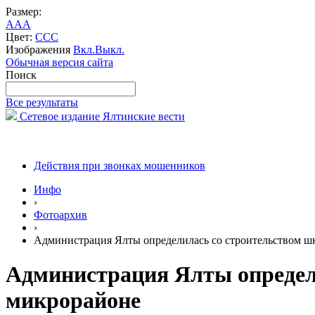
Размер:
A
A
A
Цвет:
C
C
C
Изображения
Вкл.
Выкл.
Обычная версия сайта
Поиск
Все результаты
Сетевое издание Ялтинские вести
Действия при звонках мошенников
Инфо
›
Фотоархив
›
Администрация Ялты определилась со строительством шк
Администрация Ялты определи
микрорайоне