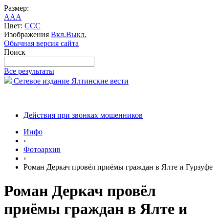
Размер:
A
A
A
Цвет:
C
C
C
Изображения
Вкл.
Выкл.
Обычная версия сайта
Поиск
Все результаты
Сетевое издание Ялтинские вести
Действия при звонках мошенников
Инфо
›
Фотоархив
›
Роман Деркач провёл приёмы граждан в Ялте и Гурзуфе
Роман Деркач провёл
приёмы граждан в Ялте и