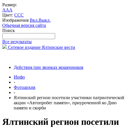
Размер:
A
A
A
Цвет:
C
C
C
Изображения
Вкл.
Выкл.
Обычная версия сайта
Поиск
Все результаты
Сетевое издание Ялтинские вести
Действия при звонках мошенников
Инфо
›
Фотоархив
›
Ялтинский регион посетили участники патриотической
акции «Автопробег памяти», приуроченной ко Дню
памяти и скорби
Ялтинский регион посетили