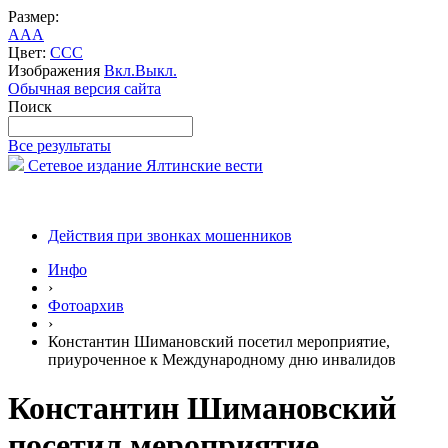
Размер:
A
A
A
Цвет:
C
C
C
Изображения
Вкл.
Выкл.
Обычная версия сайта
Поиск
Все результаты
Сетевое издание Ялтинские вести
Действия при звонках мошенников
Инфо
›
Фотоархив
›
Константин Шимановский посетил мероприятие,
приуроченное к Международному дню инвалидов
Константин Шимановский
посетил мероприятие,