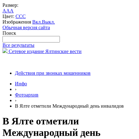
Размер:
A
A
A
Цвет:
C
C
C
Изображения
Вкл.
Выкл.
Обычная версия сайта
Поиск
Все результаты
Сетевое издание Ялтинские вести
Действия при звонках мошенников
Инфо
›
Фотоархив
›
В Ялте отметили Международный день инвалидов
В Ялте отметили
Международный день