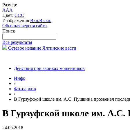
Размер:
A
A
A
Цвет:
C
C
C
Изображения
Вкл.
Выкл.
Обычная версия сайта
Поиск
Все результаты
Сетевое издание Ялтинские вести
Действия при звонках мошенников
Инфо
›
Фотоархив
›
В Гурзуфской школе им. А.С. Пушкина прозвенел послед
В Гурзуфской школе им. А.С.
24.05.2018