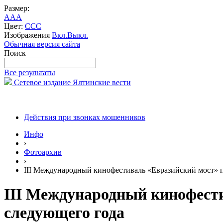
Размер:
A
A
A
Цвет:
C
C
C
Изображения
Вкл.
Выкл.
Обычная версия сайта
Поиск
Все результаты
Сетевое издание Ялтинские вести
Действия при звонках мошенников
Инфо
›
Фотоархив
›
III Международный кинофестиваль «Евразийский мост» 
III Международный кинофести
следующего года