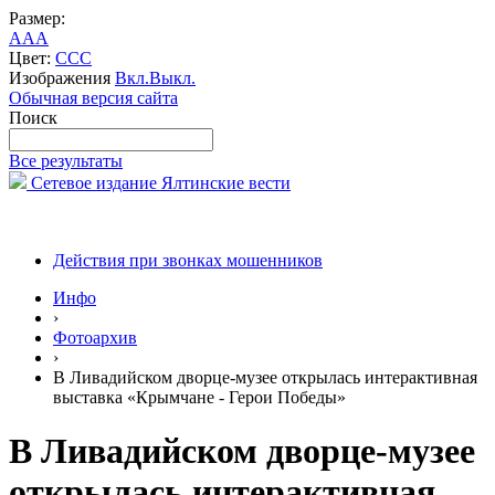
Размер:
A
A
A
Цвет:
C
C
C
Изображения
Вкл.
Выкл.
Обычная версия сайта
Поиск
Все результаты
Сетевое издание Ялтинские вести
Действия при звонках мошенников
Инфо
›
Фотоархив
›
В Ливадийском дворце-музее открылась интерактивная
выставка «Крымчане - Герои Победы»
В Ливадийском дворце-музее
открылась интерактивная