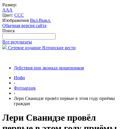
Размер:
A
A
A
Цвет:
C
C
C
Изображения
Вкл.
Выкл.
Обычная версия сайта
Поиск
Все результаты
Сетевое издание Ялтинские вести
Действия при звонках мошенников
Инфо
›
Фотоархив
›
Лери Сванидзе провёл первые в этом году приёмы
граждан
Лери Сванидзе провёл
первые в этом году приёмы