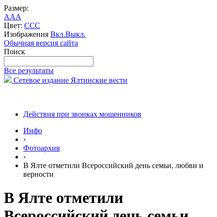
Размер:
A
A
A
Цвет:
C
C
C
Изображения
Вкл.
Выкл.
Обычная версия сайта
Поиск
Все результаты
Сетевое издание Ялтинские вести
Действия при звонках мошенников
Инфо
›
Фотоархив
›
В Ялте отметили Всероссийский день семьи, любви и
верности
В Ялте отметили
Всероссийский день семьи,