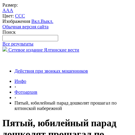
Размер:
A
A
A
Цвет:
C
C
C
Изображения
Вкл.
Выкл.
Обычная версия сайта
Поиск
Все результаты
Сетевое издание Ялтинские вести
Действия при звонках мошенников
Инфо
›
Фотоархив
›
Пятый, юбилейный парад дошколят прошагал по
ялтинской набережной
Пятый, юбилейный парад
дошколят прошагал по