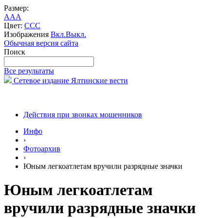
Размер:
A
A
A
Цвет:
C
C
C
Изображения
Вкл.
Выкл.
Обычная версия сайта
Поиск
Все результаты
Сетевое издание Ялтинские вести
Действия при звонках мошенников
Инфо
›
Фотоархив
›
Юным легкоатлетам вручили разрядные значки
Юным легкоатлетам
вручили разрядные значки