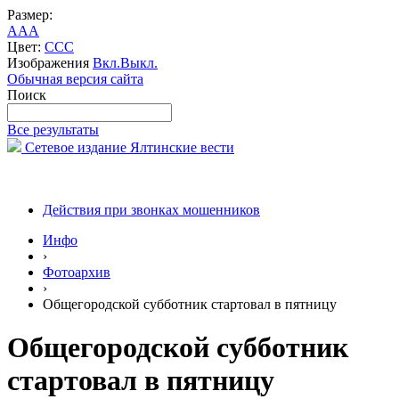
Размер:
A
A
A
Цвет:
C
C
C
Изображения
Вкл.
Выкл.
Обычная версия сайта
Поиск
Все результаты
Сетевое издание Ялтинские вести
Действия при звонках мошенников
Инфо
›
Фотоархив
›
Общегородской субботник стартовал в пятницу
Общегородской субботник
стартовал в пятницу