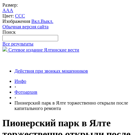
Размер:
A
A
A
Цвет:
C
C
C
Изображения
Вкл.
Выкл.
Обычная версия сайта
Поиск
Все результаты
Сетевое издание Ялтинские вести
Действия при звонках мошенников
Инфо
›
Фотоархив
›
Пионерский парк в Ялте торжественно открыли после
капитального ремонта
Пионерский парк в Ялте
торжественно открыли после