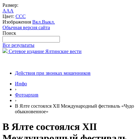
Размер:
A
A
A
Цвет:
C
C
C
Изображения
Вкл.
Выкл.
Обычная версия сайта
Поиск
Все результаты
Сетевое издание Ялтинские вести
Действия при звонках мошенников
Инфо
›
Фотоархив
›
В Ялте состоялся ХII Международный фестиваль «Чудо
обыкновенное»
В Ялте состоялся ХII
Международный фестиваль