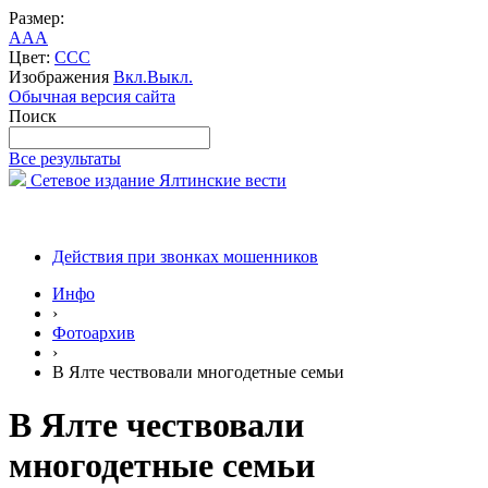
Размер:
A
A
A
Цвет:
C
C
C
Изображения
Вкл.
Выкл.
Обычная версия сайта
Поиск
Все результаты
Сетевое издание Ялтинские вести
Действия при звонках мошенников
Инфо
›
Фотоархив
›
В Ялте чествовали многодетные семьи
В Ялте чествовали
многодетные семьи