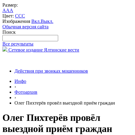
Размер:
A
A
A
Цвет:
C
C
C
Изображения
Вкл.
Выкл.
Обычная версия сайта
Поиск
Все результаты
Сетевое издание Ялтинские вести
Действия при звонках мошенников
Инфо
›
Фотоархив
›
Олег Пихтерёв провёл выездной приём граждан
Олег Пихтерёв провёл
выездной приём граждан