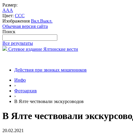
Размер:
A
A
A
Цвет:
C
C
C
Изображения
Вкл.
Выкл.
Обычная версия сайта
Поиск
Все результаты
Сетевое издание Ялтинские вести
Действия при звонках мошенников
Инфо
›
Фотоархив
›
В Ялте чествовали экскурсоводов
В Ялте чествовали экскурсово
20.02.2021